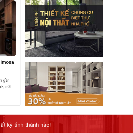
 Mimosa
Thiết kế và thi công chung cư Gold
Silk Anh Hiếu Hà Đông
14/08/2018
rí gần
Tháng 5 – 2018 công ty nội thất Fuhome đã
k, nơi
thiết kế thi công trọn gói căn hộ nhà anh...
ất kỳ tỉnh thành nào!