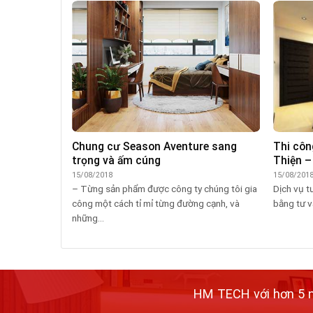
thất chung
Chung cư Season Aventure sang
Thi côn
trọng và ấm cúng
Thiện –
15/08/2018
15/08/201
 Trình đã đưa
– Từng sản phẩm được công ty chúng tôi gia
Dịch vụ t
ề căn hộ
công một cách tỉ mỉ từng đường cạnh, và
bằng tư v
những...
HM TECH với hơn 5 nă