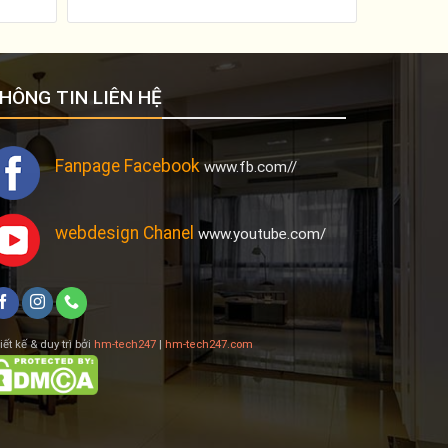
HÔNG TIN LIÊN HỆ
Fanpage Facebook
www.fb.com//
webdesign Chanel
www.youtube.com/
iết kế & duy trì bởi
hm-tech247
|
hm-tech247.com