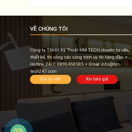
VỀ CHÚNG TÔI
Công ty TNHH Kỹ Thuật HM TECH chuyên tư vấn,
thiết kế, thi công các công trình uy tín hàng đầu.
+
Hotline 24/7: 0896458585
+ Email: info@hm-
tech247.com
Gọi tư vấn
Xin báo giá