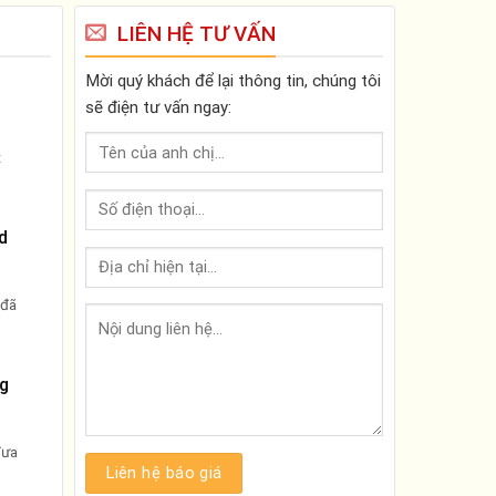
LIÊN HỆ TƯ VẤN
Mời quý khách để lại thông tin, chúng tôi
sẽ điện tư vấn ngay:
t
d
 đã
ng
đưa