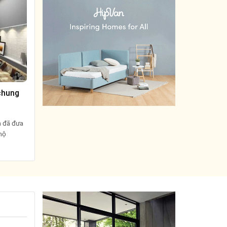
 chung
h đã đưa
 hộ