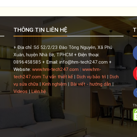
THÔNG TIN LIÊN HỆ
T
+ Địa chỉ:
Số 52/2/23 Đào Tông Nguyên, Xã Phú
Xuân, huyện Nhà Bè, TPHCM
+ Điện thoại:
0896458585
+ Email:
info@hm-tech247.com
+
Website:
www.hm-tech247.com
|
www.hm-
tech247.com
Tư vấn thiết kế
|
Dịch vụ bảo trì
|
Dịch
vụ sửa chữa
|
Kinh nghiệm
|
Bài viết - hướng dẫn
|
Videos
|
Liên hệ
Th