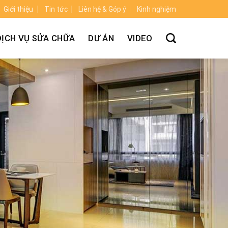
Giới thiệu
Tin tức
Liên hệ & Góp ý
Kinh nghiệm
DỊCH VỤ SỬA CHỮA
DƯ ÁN
VIDEO