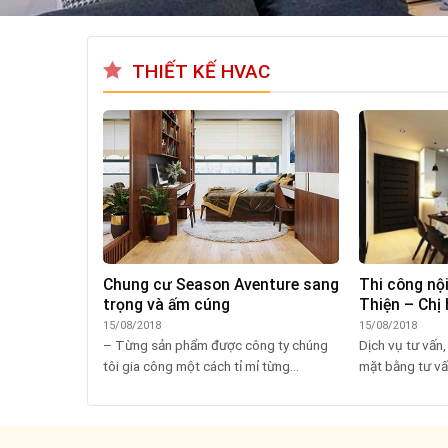
THIẾT KẾ HVAC
nội thất
Chung cư Season Aventure sang
Thi công nội
aza
trọng và ấm cúng
Thiện – Chị
15/08/2018
15/08/2018
2 Anh Trình đã
– Từng sản phẩm được công ty chúng
Dịch vụ tư vấn,
ng tôi...
tôi gia công một cách tỉ mỉ từng...
mặt bằng tư vấn